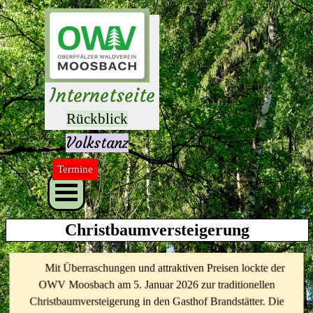
Direkt zum Seiteninhalt
Herzlich 
willkommen 
auf unseren 
Internetseite
n
Rückblick
Volkstanz
Termine
Menü überspringen
Christbaumversteigerung
Mit Überraschungen und attraktiven Preisen lockte der
OWV Moosbach am 5. Januar 2026 zur traditionellen
Christbaumversteigerung in den Gasthof Brandstätter. Die