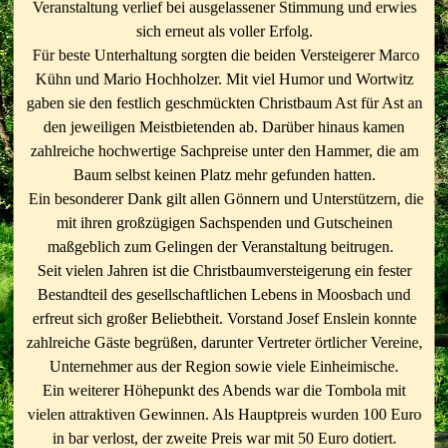
Veranstaltung verlief bei ausgelassener Stimmung und erwies
sich erneut als voller Erfolg.
Für beste Unterhaltung sorgten die beiden Versteigerer Marco
Kühn und Mario Hochholzer. Mit viel Humor und Wortwitz
gaben sie den festlich geschmückten Christbaum Ast für Ast an
den jeweiligen Meistbietenden ab. Darüber hinaus kamen
zahlreiche hochwertige Sachpreise unter den Hammer, die am
Baum selbst keinen Platz mehr gefunden hatten.
Ein besonderer Dank gilt allen Gönnern und Unterstützern, die
mit ihren großzügigen Sachspenden und Gutscheinen
maßgeblich zum Gelingen der Veranstaltung beitrugen.
Seit vielen Jahren ist die Christbaumversteigerung ein fester
Bestandteil des gesellschaftlichen Lebens in Moosbach und
erfreut sich großer Beliebtheit. Vorstand Josef Enslein konnte
zahlreiche Gäste begrüßen, darunter Vertreter örtlicher Vereine,
Unternehmer aus der Region sowie viele Einheimische.
Ein weiterer Höhepunkt des Abends war die Tombola mit
vielen attraktiven Gewinnen. Als Hauptpreis wurden 100 Euro
in bar verlost, der zweite Preis war mit 50 Euro dotiert.