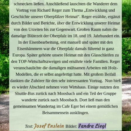
schmecken ließen. Anschließend lauschten die Wanderer dem
Vortrag von Richard Reger zum Thema „Entwicklung und
Geschichte unserer Oberpfälzer Heimat“. Reger erzählte, ergänzt
durch Bilder und Berichte, über die Entwicklung unserer Heimat
von den Urzeiten bis zur Gegenwart. Großen Raum nahm die
damalige Blütezeit der Oberpfalz im 18. und 19. Jahrhundert ein.
In der Eisenbearbeitung, erst manuell und später mit den
Eisenhämmern war die Oberpfalz damals führend in ganz
Europa. Später gehörte unsere Heimat mit den Glasschleifen zu
den TOP-Wirtschaftszweigen und ernährte viele Familien. Reger
veranschaulichte die damaligen mühsamen Arbeiten mit Holz-
Modellen, die er selbst angefertigt hatte. Mit großem Beifall
dankten die Zuhörer für den sehr interessanten Vortrag. Nun hieß
es wieder Abschied nehmen vom Wirtshaus. Einige nutzten den
Shuttle-Bus zurück nach Moosbach und ein Teil der Gruppe
wanderte zurück nach Moosbach. Dort ließ man den
gemeinsamen Wandertag im Cafe Eger bei einem gemütlichen
Beisammensein ausklingen.
Josef Enslein
Sandra Liegl
Text:
Bilder: