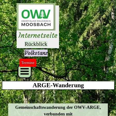
Direkt zum Seiteninhalt
Herzlich 
willkommen 
auf unseren 
Internetseite
n
Rückblick
Volkstanz
Termine
Menü überspringen
ARGE-Wanderung
Gemeinschaftswanderung der OWV-ARGE,
verbunden mit