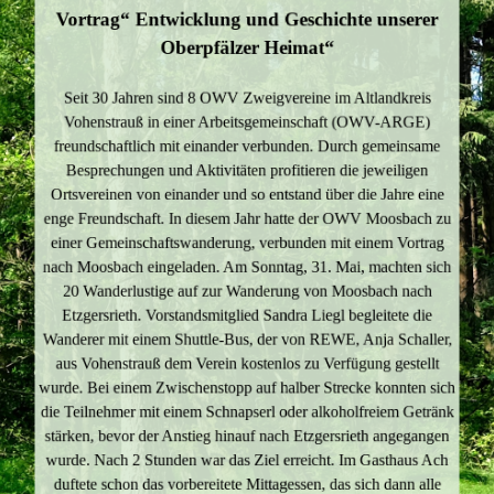
Vortrag“ Entwicklung und Geschichte unserer
Oberpfälzer Heimat“
Seit 30 Jahren sind 8 OWV Zweigvereine im Altlandkreis
Vohenstrauß in einer Arbeitsgemeinschaft (OWV-ARGE)
freundschaftlich mit einander verbunden. Durch gemeinsame
Besprechungen und Aktivitäten profitieren die jeweiligen
Ortsvereinen von einander und so entstand über die Jahre eine
enge Freundschaft. In diesem Jahr hatte der OWV Moosbach zu
einer Gemeinschaftswanderung, verbunden mit einem Vortrag
nach Moosbach eingeladen. Am Sonntag, 31. Mai, machten sich
20 Wanderlustige auf zur Wanderung von Moosbach nach
Etzgersrieth. Vorstandsmitglied Sandra Liegl begleitete die
Wanderer mit einem Shuttle-Bus, der von REWE, Anja Schaller,
aus Vohenstrauß dem Verein kostenlos zu Verfügung gestellt
wurde. Bei einem Zwischenstopp auf halber Strecke konnten sich
die Teilnehmer mit einem Schnapserl oder alkoholfreiem Getränk
stärken, bevor der Anstieg hinauf nach Etzgersrieth angegangen
wurde. Nach 2 Stunden war das Ziel erreicht. Im Gasthaus Ach
duftete schon das vorbereitete Mittagessen, das sich dann alle