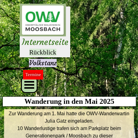
Direkt zum Seiteninhalt
Herzlich 
willkommen 
auf unseren 
Internetseite
n
Rückblick
Volkstanz
Termine
Menü überspringen
Wanderung in den Mai 2025
Zur Wanderung am 1. Mai hatte die OWV-Wanderwartin
Julia Gatz eingeladen.
10 Wanderlustige trafen sich am Parkplatz beim
Generationenpark / Moosbach zu dieser