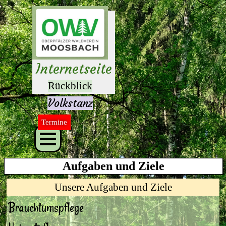
Direkt zum Seiteninhalt
Herzlich 
willkommen 
auf unseren 
Internetseite
n
Rückblick
Volkstanz
Termine
Menü überspringen
Aufgaben und Ziele
Unsere Aufgaben und Ziele
Brauchtumspflege