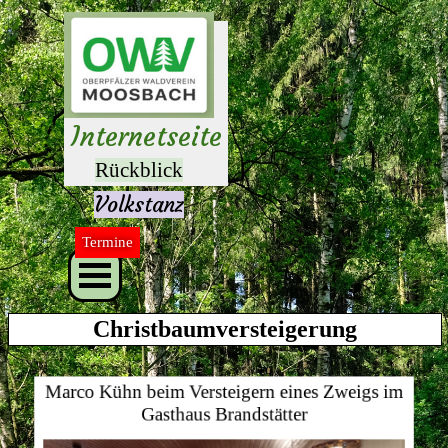
Direkt zum Seiteninhalt
Herzlich 
willkommen 
auf unseren 
Internetseite
n
Rückblick
Volkstanz
Termine
Menü überspringen
Christbaumversteigerung
Marco Kühn beim Versteigern eines Zweigs im
Gasthaus Brandstätter